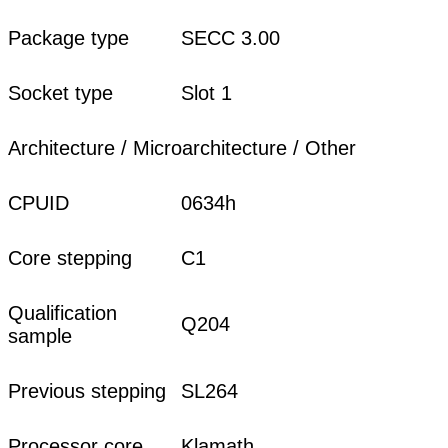
Package type
SECC 3.00
Socket type
Slot 1
Architecture / Microarchitecture / Other
CPUID
0634h
Core stepping
C1
Qualification
Q204
sample
Previous stepping
SL264
Processor core
Klamath