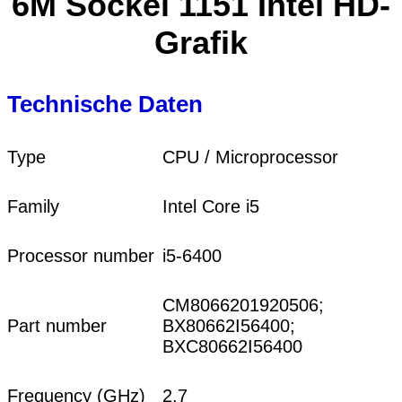
6M Sockel 1151 Intel HD-
Grafik
Technische Daten
Type
CPU / Microprocessor
Family
Intel Core i5
Processor number
i5-6400
CM8066201920506;
Part number
BX80662I56400;
BXC80662I56400
Frequency (GHz)
2.7