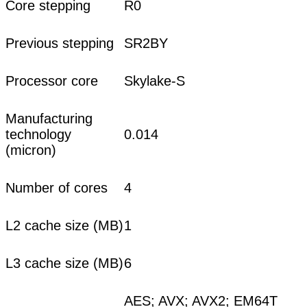
Core stepping
R0
Previous stepping
SR2BY
Processor core
Skylake-S
Manufacturing
technology
0.014
(micron)
Number of cores
4
L2 cache size (MB)
1
L3 cache size (MB)
6
AES; AVX; AVX2; EM64T