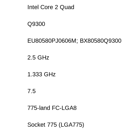
Intel Core 2 Quad
Q9300
EU80580PJ0606M; BX80580Q9300
2.5 GHz
1.333 GHz
7.5
775-land FC-LGA8
Socket 775 (LGA775)