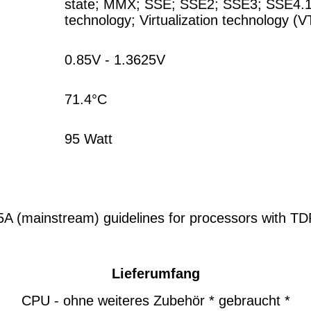
state
;
MMX
;
SSE
;
SSE2
;
SSE3
;
SSE4.
technology
;
Virtualization technology (V
0.85V - 1.3625V
71.4°C
95 Watt
(mainstream) guidelines for processors with TDP
Lieferumfang
CPU - ohne weiteres Zubehör * gebraucht *