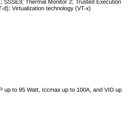
1
;
SSSE3
;
Thermal Monitor 2
;
Trusted Execution
T-d)
;
Virtualization technology (VT-x)
 up to 95 Watt, Iccmax up to 100A, and VID up