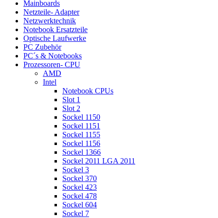
Mainboards
Netzteile- Adapter
Netzwerktechnik
Notebook Ersatzteile
Optische Laufwerke
PC Zubehör
PC´s & Notebooks
Prozessoren- CPU
AMD
Intel
Notebook CPUs
Slot 1
Slot 2
Sockel 1150
Sockel 1151
Sockel 1155
Sockel 1156
Sockel 1366
Sockel 2011 LGA 2011
Sockel 3
Sockel 370
Sockel 423
Sockel 478
Sockel 604
Sockel 7