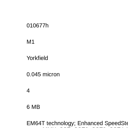
010677h
M1
Yorkfield
0.045 micron
4
6 MB
EM64T technology; Enhanced SpeedSte