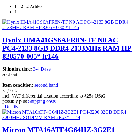
1
-
2
|
2
Artikel
1
Hynix HMA41GS6AFR8N-TF N0 AC
PC4-2133 8GB DDR4 2133MHz RAM HP
820570-005* lr146
Shipping time:
3-4 Days
sold out
Item condition:
second hand
31,95 €
incl. VAT differential taxation according to §25a UStG
possibly plus
Shipping costs
Details
Micron MTA16ATF4G64HZ-3G2E1