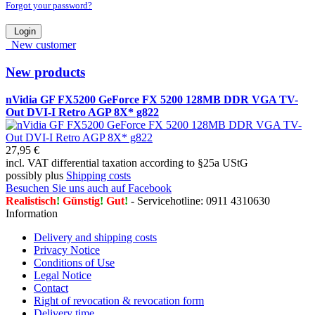
Forgot your password?
Login
New customer
New products
nVidia GF FX5200 GeForce FX 5200 128MB DDR VGA TV-
Out DVI-I Retro AGP 8X* g822
27,95 €
incl. VAT differential taxation according to §25a UStG
possibly plus
Shipping costs
Besuchen Sie uns auch auf Facebook
Realistisch
!
Günstig
!
Gut
!
- Servicehotline: 0911 4310630
Information
Delivery and shipping costs
Privacy Notice
Conditions of Use
Legal Notice
Contact
Right of revocation & revocation form
Delivery time