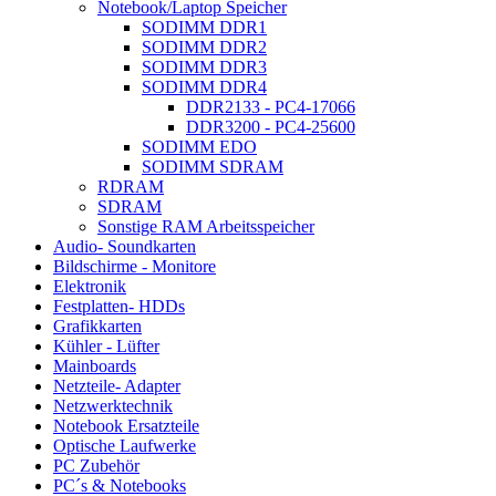
Notebook/Laptop Speicher
SODIMM DDR1
SODIMM DDR2
SODIMM DDR3
SODIMM DDR4
DDR2133 - PC4-17066
DDR3200 - PC4-25600
SODIMM EDO
SODIMM SDRAM
RDRAM
SDRAM
Sonstige RAM Arbeitsspeicher
Audio- Soundkarten
Bildschirme - Monitore
Elektronik
Festplatten- HDDs
Grafikkarten
Kühler - Lüfter
Mainboards
Netzteile- Adapter
Netzwerktechnik
Notebook Ersatzteile
Optische Laufwerke
PC Zubehör
PC´s & Notebooks