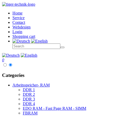
Home
Service
Contact
Webdesign
Login
Shopping cart
0
Categories
Arbeitsspeicher- RAM
DDR 1
DDR 2
DDR 3
DDR 4
EDO RAM - Fast Page RAM - SIMM
FBRAM