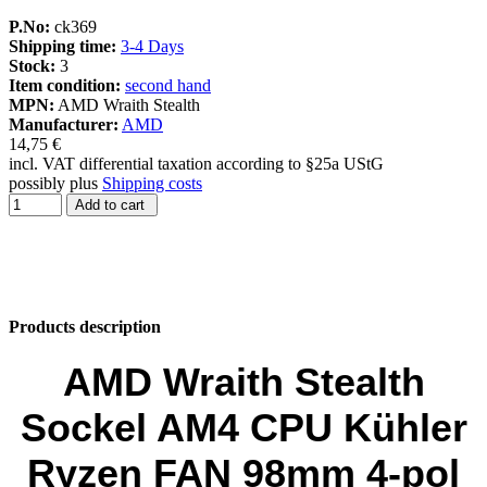
P.No:
ck369
Shipping time:
3-4 Days
Stock:
3
Item condition:
second hand
MPN:
AMD Wraith Stealth
Manufacturer:
AMD
14,75 €
incl. VAT differential taxation according to §25a UStG
possibly plus
Shipping costs
Add to cart
Products description
AMD Wraith Stealth
Sockel AM4 CPU Kühler
Ryzen FAN 98mm 4-pol