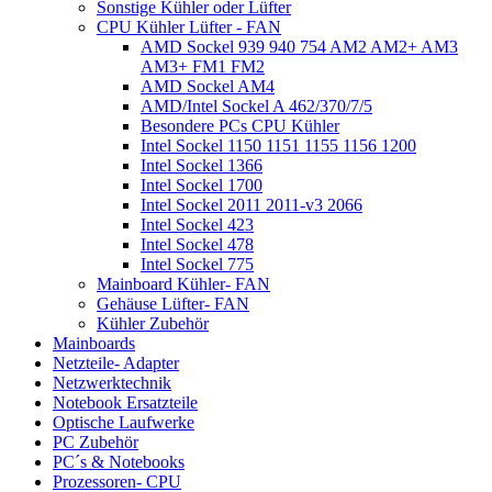
Sonstige Kühler oder Lüfter
CPU Kühler Lüfter - FAN
AMD Sockel 939 940 754 AM2 AM2+ AM3
AM3+ FM1 FM2
AMD Sockel AM4
AMD/Intel Sockel A 462/370/7/5
Besondere PCs CPU Kühler
Intel Sockel 1150 1151 1155 1156 1200
Intel Sockel 1366
Intel Sockel 1700
Intel Sockel 2011 2011-v3 2066
Intel Sockel 423
Intel Sockel 478
Intel Sockel 775
Mainboard Kühler- FAN
Gehäuse Lüfter- FAN
Kühler Zubehör
Mainboards
Netzteile- Adapter
Netzwerktechnik
Notebook Ersatzteile
Optische Laufwerke
PC Zubehör
PC´s & Notebooks
Prozessoren- CPU