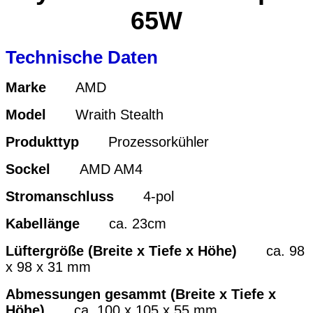
65W
Technische Daten
Marke
AMD
Model
Wraith Stealth
Produkttyp
Prozessorkühler
Sockel
AMD AM4
Stromanschluss
4-pol
Kabellänge
ca. 23cm
Lüftergröße (Breite x Tiefe x Höhe)
ca. 98
x 98 x 31 mm
Abmessungen gesammt (Breite x Tiefe x
Höhe)
ca. 100 x 105 x 55 mm