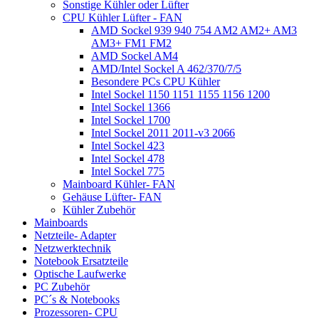
Sonstige Kühler oder Lüfter
CPU Kühler Lüfter - FAN
AMD Sockel 939 940 754 AM2 AM2+ AM3
AM3+ FM1 FM2
AMD Sockel AM4
AMD/Intel Sockel A 462/370/7/5
Besondere PCs CPU Kühler
Intel Sockel 1150 1151 1155 1156 1200
Intel Sockel 1366
Intel Sockel 1700
Intel Sockel 2011 2011-v3 2066
Intel Sockel 423
Intel Sockel 478
Intel Sockel 775
Mainboard Kühler- FAN
Gehäuse Lüfter- FAN
Kühler Zubehör
Mainboards
Netzteile- Adapter
Netzwerktechnik
Notebook Ersatzteile
Optische Laufwerke
PC Zubehör
PC´s & Notebooks
Prozessoren- CPU