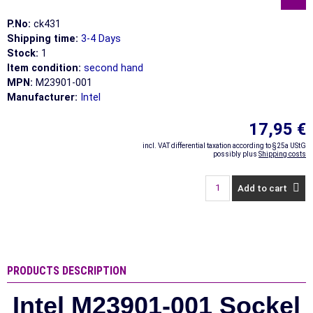
P.No:
ck431
Shipping time:
3-4 Days
Stock:
1
Item condition:
second hand
MPN:
M23901-001
Manufacturer:
Intel
17,95 €
incl. VAT differential taxation according to §25a UStG
possibly plus
Shipping costs
Add to cart
PRODUCTS DESCRIPTION
Intel M23901-001 Sockel