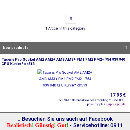
1 Articel In this category
New products
Tacens Pro Sockel AM2 AM2+ AM3 AM3+ FM1 FM2 FM2+ 754 939 940
CPU Kühler* ck513
17,95 €
incl. VAT differential taxation according to §25a UStG
possibly plus
Shipping costs
Besuchen Sie uns auch auf Facebook
Realistisch
!
Günstig
!
Gut
!
- Servicehotline: 0911