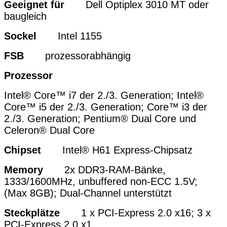
Geeignet für
Dell Optiplex 3010 MT oder
baugleich
Sockel
Intel 1155
FSB
prozessorabhängig
Prozessor
Intel® Core™ i7 der 2./3. Generation;
Intel®
Core™ i5
der 2./3. Generation
; Core™ i3
der
2./3. Generation
; Pentium® Dual Core und
Celeron® Dual Core
Chipset
Intel® H61 Express-Chipsatz
Memory
2x DDR3-RAM-Bänke,
1333/1600MHz, unbuffered non-ECC 1.5V;
(Max 8GB); Dual-Channel unterstützt
Steckplätze
1 x PCI-Express 2.0 x16; 3 x
PCI-Express 2.0 x1