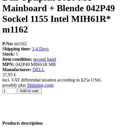
Mainboard + Blende 042P49
Sockel 1155 Intel MIH61R*
m1162
P.No:
m1162
Shipping time:
3-4 Days
Stock:
1
Item condition:
second hand
MPN:
042P49 MIH61R MB
Manufacturer:
DELL
37,95 €
incl. VAT differential taxation according to §25a UStG
possibly plus
Shipping costs
Add to cart
Products description