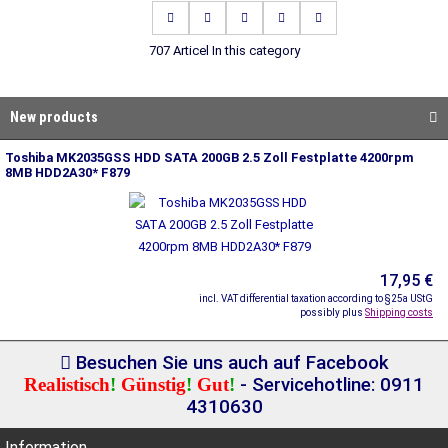
707 Articel In this category
New products
Toshiba MK2035GSS HDD SATA 200GB 2.5 Zoll Festplatte 4200rpm
8MB HDD2A30* F879
17,95 €
incl. VAT differential taxation according to §25a UStG
possibly plus
Shipping costs
Besuchen Sie uns auch auf Facebook
Realistisch
!
Günstig
!
Gut
!
- Servicehotline: 0911
4310630
Information