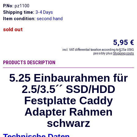
P.No:
pz1100
Shipping time:
3-4 Days
Item condition:
second hand
sold out
5,95 €
incl. VAT differential taxation according to §25a UStG
possibly plus
Shipping costs
PRODUCTS DESCRIPTION
5.25 Einbaurahmen für
2.5/3.5´´ SSD/HDD
Festplatte Caddy
Adapter Rahmen
schwarz
Technische Daten