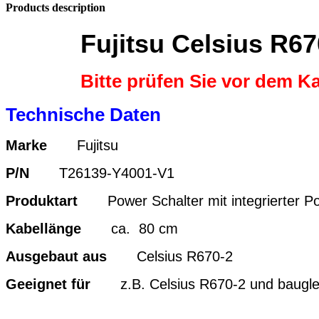
Products description
Fujitsu Celsius R67
Bitte prüfen Sie vor dem K
Technische Daten
Marke
Fujitsu
P/N
T26139-Y4001-V1
Produktart
Power Schalter mit integrierter 
Kabellänge
ca. 80 cm
Ausgebaut aus
Celsius R670-2
Geeignet für
z.B.
Celsius R670-2
und baugle