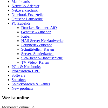
Mainboards
Netzteile- Adapter
Netzwerktechnik
Notebook Ersatzteile
Optische Laufwerke
PC Zubehör
Drucker- Scanner- AiO
Gehäuse - Zubehör
Kabel
NAS Server Netzlaufwerke
Peripherie- Zubehör
Schnittstellen- Karten
Server- Sonderkarten
Slot-Blende-Einbauschiene
TV-Video- Karten
PC´s & Notebooks
Prozessoren- CPU
Software
Sonstiges
Spielekonsolen & Games
New products
Wer ist online
Momentan online: 84