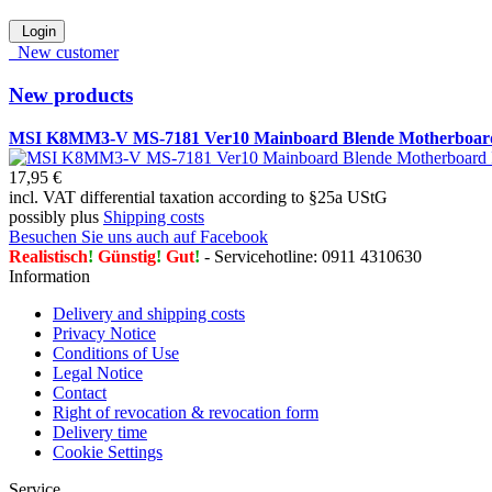
Login
New customer
New products
MSI K8MM3-V MS-7181 Ver10 Mainboard Blende Motherboard 
17,95 €
incl. VAT differential taxation according to §25a UStG
possibly plus
Shipping costs
Besuchen Sie uns auch auf Facebook
Realistisch
!
Günstig
!
Gut
!
- Servicehotline: 0911 4310630
Information
Delivery and shipping costs
Privacy Notice
Conditions of Use
Legal Notice
Contact
Right of revocation & revocation form
Delivery time
Cookie Settings
Service