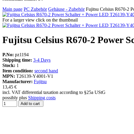
Main page
PC Zubehör
Gehäuse - Zubehör
Fujitsu Celsius R670-2
For a larger view click on the thumbnail
Fujitsu Celsius R670-2 Power 
P.No:
pz1194
Shipping time:
3-4 Days
Stock:
1
Item condition:
second hand
MPN:
T26139-Y4001-V1
Manufacturer:
Fujitsu
13,45 €
incl. VAT differential taxation according to §25a UStG
possibly plus
Shipping costs
Add to cart