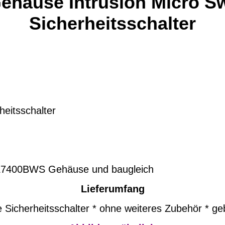
ehäuse Intrusion Micro S
Sicherheitsschalter
eitsschalter
E7400BWS Gehäuse
und baugleich
Lieferumfang
Sicherheitsschalter * ohne weiteres Zubehör * ge