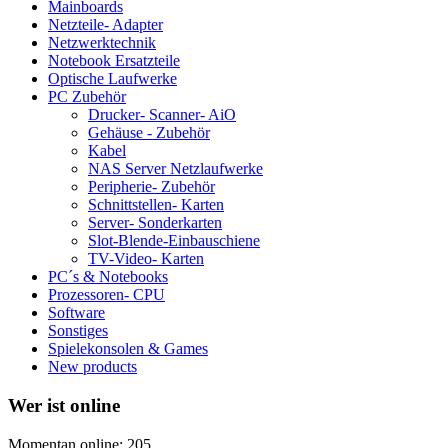
Mainboards
Netzteile- Adapter
Netzwerktechnik
Notebook Ersatzteile
Optische Laufwerke
PC Zubehör
Drucker- Scanner- AiO
Gehäuse - Zubehör
Kabel
NAS Server Netzlaufwerke
Peripherie- Zubehör
Schnittstellen- Karten
Server- Sonderkarten
Slot-Blende-Einbauschiene
TV-Video- Karten
PC´s & Notebooks
Prozessoren- CPU
Software
Sonstiges
Spielekonsolen & Games
New products
Wer ist online
Momentan online: 205