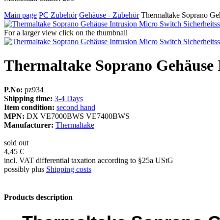
Main page
PC Zubehör
Gehäuse - Zubehör
Thermaltake Soprano Geh
For a larger view click on the thumbnail
Thermaltake Soprano Gehäuse In
P.No:
pz934
Shipping time:
3-4 Days
Item condition:
second hand
MPN:
DX VE7000BWS VE7400BWS
Manufacturer:
Thermaltake
sold out
4,45 €
incl. VAT differential taxation according to §25a UStG
possibly plus
Shipping costs
Products description