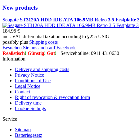
New products
Seagate ST3120A HDD IDE ATA 106.9MB Retro 3.5 Festplatte
184,95 €
incl. VAT differential taxation according to §25a UStG
possibly plus
Shipping costs
Besuchen Sie uns auch auf Facebook
Realistisch
!
Günstig
!
Gut
!
- Servicehotline: 0911 4310630
Information
Delivery and shipping costs
Privacy Notice
Conditions of Use
Legal Notice
Contact
Right of revocation & revocation form
Delivery time
Cookie Settings
Service
Sitemap
Batteriegesetz