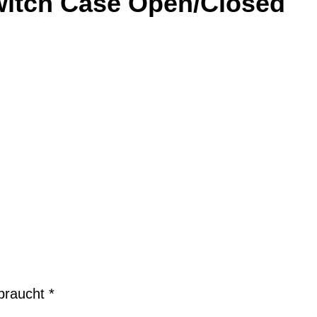
witch Case Open/Closed
braucht *