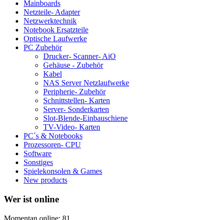
Mainboards
Netzteile- Adapter
Netzwerktechnik
Notebook Ersatzteile
Optische Laufwerke
PC Zubehör
Drucker- Scanner- AiO
Gehäuse - Zubehör
Kabel
NAS Server Netzlaufwerke
Peripherie- Zubehör
Schnittstellen- Karten
Server- Sonderkarten
Slot-Blende-Einbauschiene
TV-Video- Karten
PC´s & Notebooks
Prozessoren- CPU
Software
Sonstiges
Spielekonsolen & Games
New products
Wer ist online
Momentan online: 81