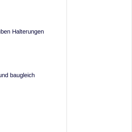
uben Halterungen
d baugleich