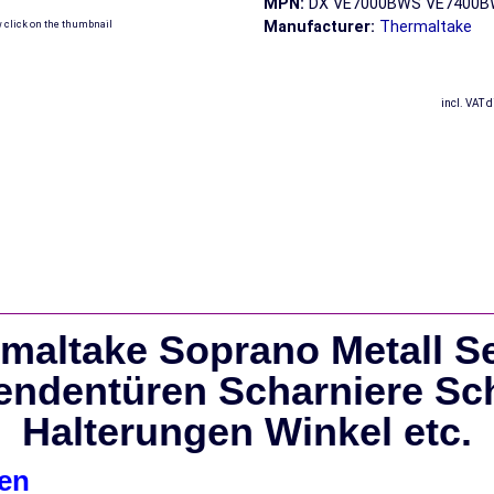
MPN:
DX VE7000BWS VE7400
Manufacturer:
Thermaltake
w click on the thumbnail
incl. VAT d
maltake Soprano Metall Se
endentüren Scharniere S
Halterungen Winkel etc.
en