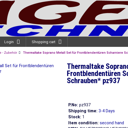
Login
Shopping cart
 - Zubehör
Thermaltake Soprano Metall Set für Frontblendentüren Scharniere S
Thermaltake Soprano
Frontblendentüren S
Schrauben* pz937
P.No:
pz937
Shipping time:
3-4 Days
Stock:
1
Item condition:
second hand