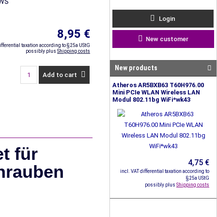
BWS
Login
8,95 €
New customer
ifferential taxation according to §25a UStG
possibly plus
Shipping costs
New products
Add to cart
Atheros AR5BXB63 T60H976.00
Mini PCIe WLAN Wireless LAN
Modul 802.11bg WiFi*wk43
t für
4,75 €
chrauben
incl. VAT differential taxation according to
§25a UStG
possibly plus
Shipping costs