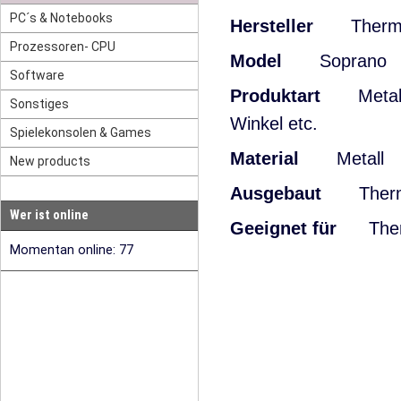
PC´s & Notebooks
Hersteller
Thermal
Prozessoren- CPU
Model
Soprano
Software
Produktart
Metal
Sonstiges
Winkel etc.
Spielekonsolen & Games
Material
Metall
New products
Ausgebaut
Thermal
Wer ist online
Geeignet für
Therma
Momentan online: 77