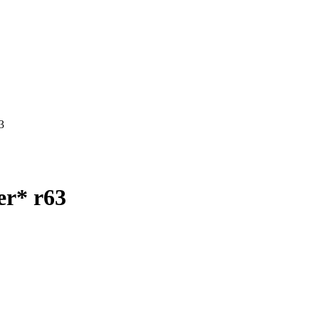
3
r* r63