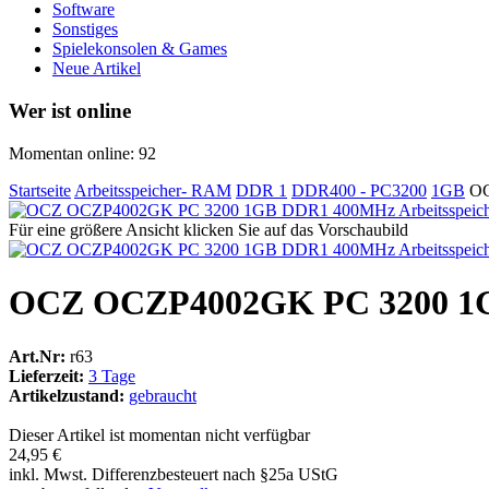
Software
Sonstiges
Spielekonsolen & Games
Neue Artikel
Wer ist online
Momentan online: 92
Startseite
Arbeitsspeicher- RAM
DDR 1
DDR400 - PC3200
1GB
OC
Für eine größere Ansicht klicken Sie auf das Vorschaubild
OCZ OCZP4002GK PC 3200 1GB
Art.Nr:
r63
Lieferzeit:
3 Tage
Artikelzustand:
gebraucht
Dieser Artikel ist momentan nicht verfügbar
24,95 €
inkl. Mwst. Differenzbesteuert nach §25a UStG