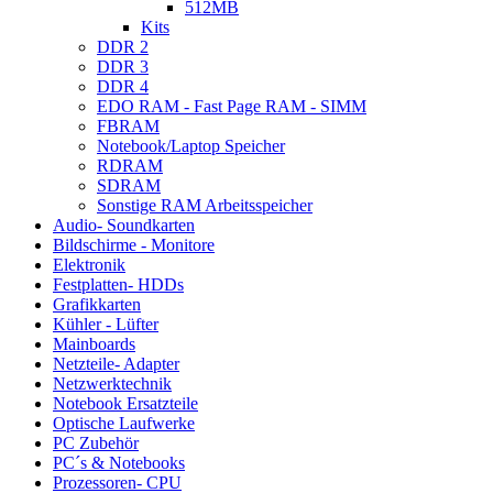
512MB
Kits
DDR 2
DDR 3
DDR 4
EDO RAM - Fast Page RAM - SIMM
FBRAM
Notebook/Laptop Speicher
RDRAM
SDRAM
Sonstige RAM Arbeitsspeicher
Audio- Soundkarten
Bildschirme - Monitore
Elektronik
Festplatten- HDDs
Grafikkarten
Kühler - Lüfter
Mainboards
Netzteile- Adapter
Netzwerktechnik
Notebook Ersatzteile
Optische Laufwerke
PC Zubehör
PC´s & Notebooks
Prozessoren- CPU