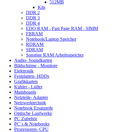
512MB
Kits
DDR 2
DDR 3
DDR 4
EDO RAM - Fast Page RAM - SIMM
FBRAM
Notebook/Laptop Speicher
RDRAM
SDRAM
Sonstige RAM Arbeitsspeicher
Audio- Soundkarten
Bildschirme - Monitore
Elektronik
Festplatten- HDDs
Grafikkarten
Kühler - Lüfter
Mainboards
Netzteile- Adapter
Netzwerktechnik
Notebook Ersatzteile
Optische Laufwerke
PC Zubehör
PC´s & Notebooks
Prozessoren- CPU