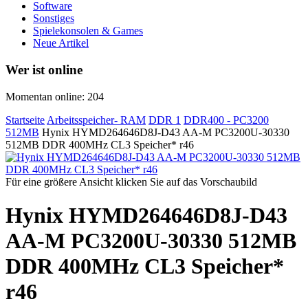
Software
Sonstiges
Spielekonsolen & Games
Neue Artikel
Wer ist online
Momentan online: 204
Startseite
Arbeitsspeicher- RAM
DDR 1
DDR400 - PC3200
512MB
Hynix HYMD264646D8J-D43 AA-M PC3200U-30330
512MB DDR 400MHz CL3 Speicher* r46
Für eine größere Ansicht klicken Sie auf das Vorschaubild
Hynix HYMD264646D8J-D43
AA-M PC3200U-30330 512MB
DDR 400MHz CL3 Speicher*
r46