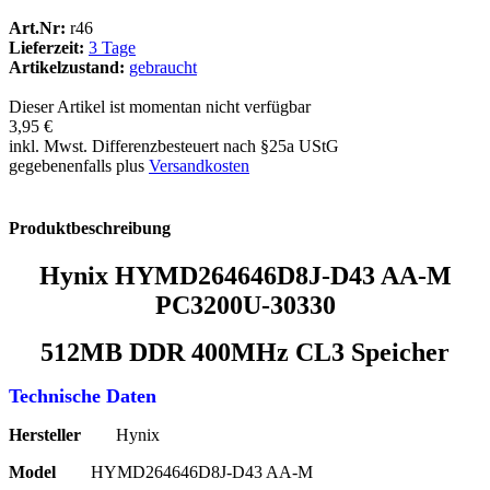
Art.Nr:
r46
Lieferzeit:
3 Tage
Artikelzustand:
gebraucht
Dieser Artikel ist momentan nicht verfügbar
3,95 €
inkl. Mwst. Differenzbesteuert nach §25a UStG
gegebenenfalls plus
Versandkosten
Produktbeschreibung
Hynix HYMD264646D8J-D43 AA-M
PC3200U-30330
512MB DDR 400MHz CL3 Speicher
Technische Daten
Hersteller
Hynix
Model
HYMD264646D8J-D43 AA-M