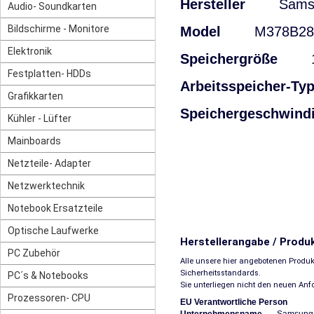
Hersteller
Sams
Audio- Soundkarten
Bildschirme - Monitore
Model
M378B287
Elektronik
Speichergröße
1
Festplatten- HDDs
Arbeitsspeicher-Ty
Grafikkarten
Speichergeschwind
Kühler - Lüfter
Mainboards
Netzteile- Adapter
Netzwerktechnik
Notebook Ersatzteile
Optische Laufwerke
Herstellerangabe / Produ
PC Zubehör
Alle unsere hier angebotenen Produk
Sicherheitsstandards.
PC´s & Notebooks
Sie unterliegen nicht den neuen An
Prozessoren- CPU
EU Verantwortliche Person