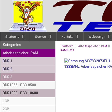
Startseite
Service
Kontakt
Webdesign
Kategorien
Startseite
Arbeitsspeicher- RAM
RAM* r619
Arbeitsspeicher- RAM
DDR 1
DDR 2
DDR 3
DDR1066 - PC3-8500
DDR1333 - PC3-10600
1GB
2GB