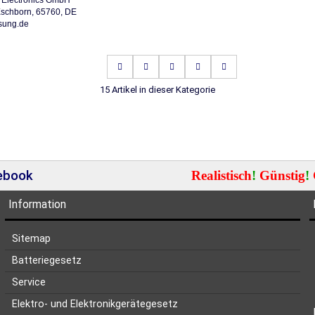
ectronics GmbH
schborn, 65760, DE
ung.de
15 Artikel in dieser Kategorie
cebook
Realistisch
!
Günstig
!
Information
Sitemap
Batteriegesetz
Service
Elektro- und Elektronikgerätegesetz