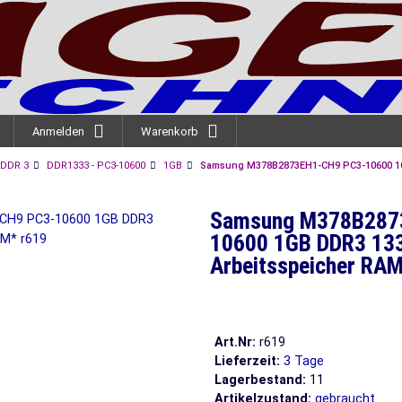
Anmelden
Warenkorb
DDR 3
DDR1333 - PC3-10600
1GB
Samsung M378B2873EH1-CH9 PC3-10600 1
Samsung M378B287
10600 1GB DDR3 1
Arbeitsspeicher RA
Art.Nr:
r619
Lieferzeit:
3 Tage
Lagerbestand:
11
Artikelzustand:
gebraucht