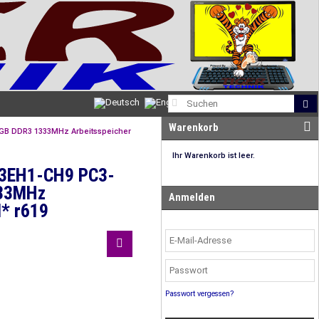
Warenkorb
GB DDR3 1333MHz Arbeitsspeicher
Ihr Warenkorb ist leer.
3EH1-CH9 PC3-
333MHz
Anmelden
M* r619
Passwort vergessen?