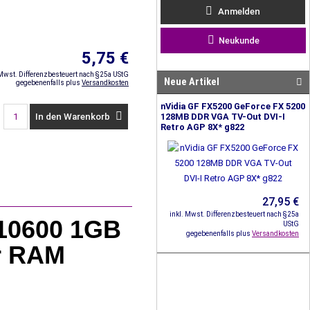
Anmelden
Neukunde
5,75 €
 Mwst. Differenzbesteuert nach §25a UStG
Neue Artikel
gegebenenfalls plus
Versandkosten
nVidia GF FX5200 GeForce FX 5200
In den Warenkorb
128MB DDR VGA TV-Out DVI-I
Retro AGP 8X* g822
27,95 €
inkl. Mwst. Differenzbesteuert nach §25a
10600 1GB
UStG
gegebenenfalls plus
Versandkosten
r RAM