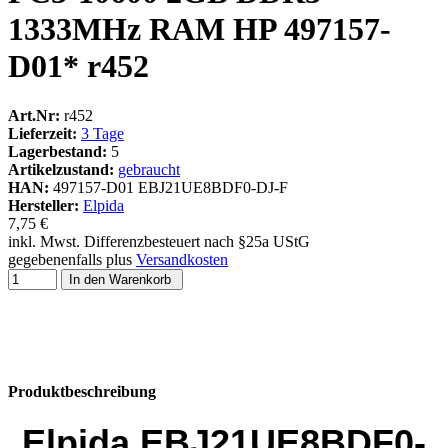
1333MHz RAM HP 497157-
D01* r452
Art.Nr:
r452
Lieferzeit:
3 Tage
Lagerbestand:
5
Artikelzustand:
gebraucht
HAN:
497157-D01 EBJ21UE8BDF0-DJ-F
Hersteller:
Elpida
7,75 €
inkl. Mwst. Differenzbesteuert nach §25a UStG
gegebenenfalls plus
Versandkosten
In den Warenkorb
Produktbeschreibung
Elpida EBJ21UE8BDF0-