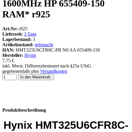
1600MHz HP 655409-150
RAM* r925
Art.Nr:
r925
Lieferzeit:
3 Tage
Lagerbestand:
3
Artikelzustand:
gebraucht
HAN:
HMT325U6CFR8C-PB N0 AA 655409-150
Hersteller:
Hynix
7,75 €
inkl. Mwst. Differenzbesteuert nach §25a UStG
gegebenenfalls plus
Versandkosten
In den Warenkorb
Produktbeschreibung
Hynix HMT325U6CFR8C-