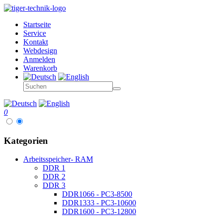
Startseite
Service
Kontakt
Webdesign
Anmelden
Warenkorb
0
Kategorien
Arbeitsspeicher- RAM
DDR 1
DDR 2
DDR 3
DDR1066 - PC3-8500
DDR1333 - PC3-10600
DDR1600 - PC3-12800