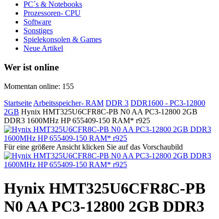
PC´s & Notebooks
Prozessoren- CPU
Software
Sonstiges
Spielekonsolen & Games
Neue Artikel
Wer ist online
Momentan online: 155
Startseite
Arbeitsspeicher- RAM
DDR 3
DDR1600 - PC3-12800
2GB
Hynix HMT325U6CFR8C-PB N0 AA PC3-12800 2GB
DDR3 1600MHz HP 655409-150 RAM* r925
Für eine größere Ansicht klicken Sie auf das Vorschaubild
Hynix HMT325U6CFR8C-PB
N0 AA PC3-12800 2GB DDR3