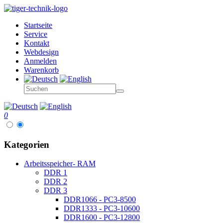
Startseite
Service
Kontakt
Webdesign
Anmelden
Warenkorb
0
Kategorien
Arbeitsspeicher- RAM
DDR 1
DDR 2
DDR 3
DDR1066 - PC3-8500
DDR1333 - PC3-10600
DDR1600 - PC3-12800