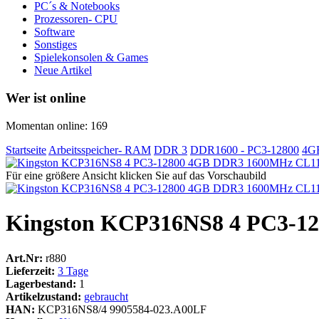
PC´s & Notebooks
Prozessoren- CPU
Software
Sonstiges
Spielekonsolen & Games
Neue Artikel
Wer ist online
Momentan online: 169
Startseite
Arbeitsspeicher- RAM
DDR 3
DDR1600 - PC3-12800
4G
Für eine größere Ansicht klicken Sie auf das Vorschaubild
Kingston KCP316NS8 4 PC3-1
Art.Nr:
r880
Lieferzeit:
3 Tage
Lagerbestand:
1
Artikelzustand:
gebraucht
HAN:
KCP316NS8/4 9905584-023.A00LF