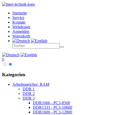
Startseite
Service
Kontakt
Webdesign
Anmelden
Warenkorb
0
Kategorien
Arbeitsspeicher- RAM
DDR 1
DDR 2
DDR 3
DDR1066 - PC3-8500
DDR1333 - PC3-10600
DDR1600 - PC3-12800