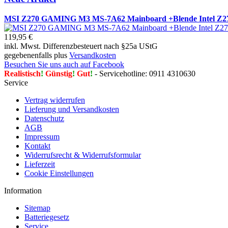
MSI Z270 GAMING M3 MS-7A62 Mainboard +Blende Intel Z27
119,95 €
inkl. Mwst. Differenzbesteuert nach §25a UStG
gegebenenfalls plus
Versandkosten
Besuchen Sie uns auch auf Facebook
Realistisch
!
Günstig
!
Gut
!
- Servicehotline: 0911 4310630
Service
Vertrag widerrufen
Lieferung und Versandkosten
Datenschutz
AGB
Impressum
Kontakt
Widerrufsrecht & Widerrufsformular
Lieferzeit
Cookie Einstellungen
Information
Sitemap
Batteriegesetz
Service