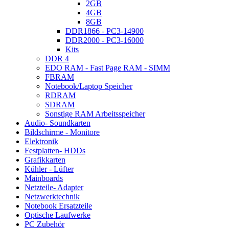
2GB
4GB
8GB
DDR1866 - PC3-14900
DDR2000 - PC3-16000
Kits
DDR 4
EDO RAM - Fast Page RAM - SIMM
FBRAM
Notebook/Laptop Speicher
RDRAM
SDRAM
Sonstige RAM Arbeitsspeicher
Audio- Soundkarten
Bildschirme - Monitore
Elektronik
Festplatten- HDDs
Grafikkarten
Kühler - Lüfter
Mainboards
Netzteile- Adapter
Netzwerktechnik
Notebook Ersatzteile
Optische Laufwerke
PC Zubehör