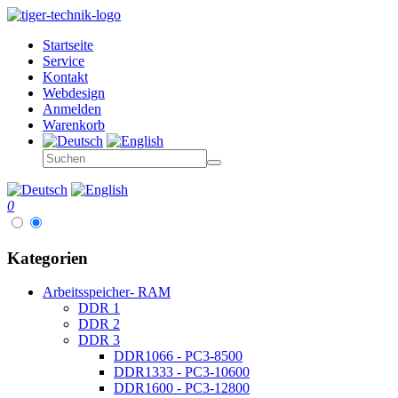
Startseite
Service
Kontakt
Webdesign
Anmelden
Warenkorb
0
Kategorien
Arbeitsspeicher- RAM
DDR 1
DDR 2
DDR 3
DDR1066 - PC3-8500
DDR1333 - PC3-10600
DDR1600 - PC3-12800