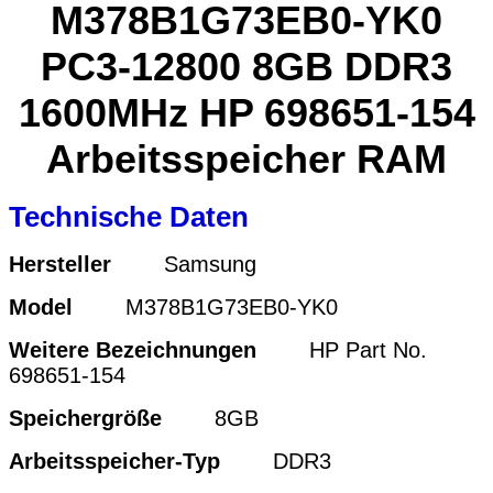
M378B1G73EB0-YK0
PC3-12800 8GB DDR3
1600MHz HP 698651-154
Arbeitsspeicher RAM
Technische Daten
Hersteller
Samsung
Model
M378B1G73EB0-YK0
Weitere Bezeichnungen
HP Part No.
698651-154
Speichergröße
8GB
Arbeitsspeicher-Typ
DDR3