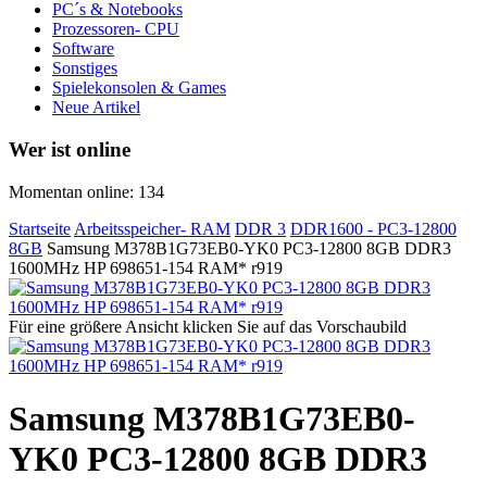
PC´s & Notebooks
Prozessoren- CPU
Software
Sonstiges
Spielekonsolen & Games
Neue Artikel
Wer ist online
Momentan online: 134
Startseite
Arbeitsspeicher- RAM
DDR 3
DDR1600 - PC3-12800
8GB
Samsung M378B1G73EB0-YK0 PC3-12800 8GB DDR3
1600MHz HP 698651-154 RAM* r919
Für eine größere Ansicht klicken Sie auf das Vorschaubild
Samsung M378B1G73EB0-
YK0 PC3-12800 8GB DDR3