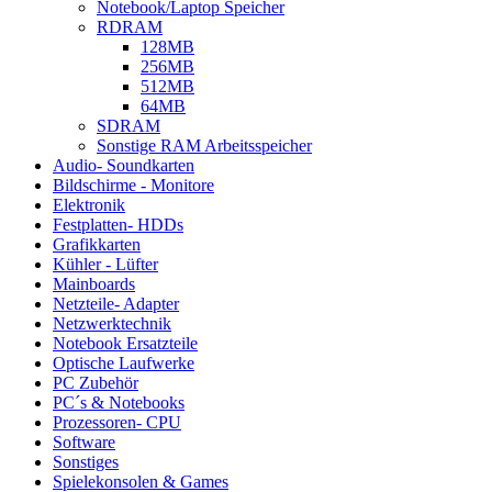
Notebook/Laptop Speicher
RDRAM
128MB
256MB
512MB
64MB
SDRAM
Sonstige RAM Arbeitsspeicher
Audio- Soundkarten
Bildschirme - Monitore
Elektronik
Festplatten- HDDs
Grafikkarten
Kühler - Lüfter
Mainboards
Netzteile- Adapter
Netzwerktechnik
Notebook Ersatzteile
Optische Laufwerke
PC Zubehör
PC´s & Notebooks
Prozessoren- CPU
Software
Sonstiges
Spielekonsolen & Games