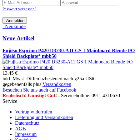
Passwort vergessen?
Anmelden
Neukunde
Neue Artikel
Fujitsu Esprimo P420 D3230-A11 GS 1 Mainboard Blende I/O
Shield Backplate* mbb50
13,45 €
inkl. Mwst. Differenzbesteuert nach §25a UStG
gegebenenfalls plus
Versandkosten
Besuchen Sie uns auch auf Facebook
Realistisch
!
Günstig
!
Gut
!
- Servicehotline: 0911 4310630
Service
Vertrag widerrufen
Lieferung und Versandkosten
Datenschutz
AGB
Impressum
Kontakt