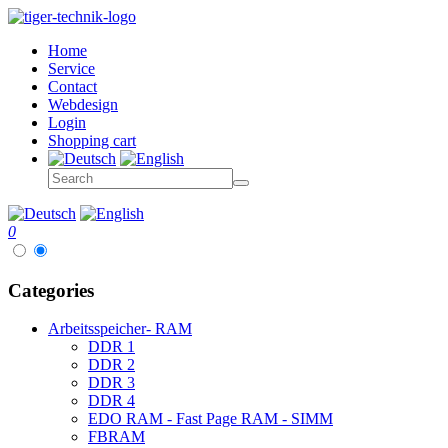
Home
Service
Contact
Webdesign
Login
Shopping cart
0
Categories
Arbeitsspeicher- RAM
DDR 1
DDR 2
DDR 3
DDR 4
EDO RAM - Fast Page RAM - SIMM
FBRAM