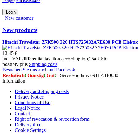
Forgot your password?
Login
New customer
New products
Hitachi Travelstar Z7K500-320 HTS725032A7E630 PCB Elektron
13,45 €
incl. VAT differential taxation according to §25a UStG
possibly plus
Shipping costs
Besuchen Sie uns auch auf Facebook
Realistisch
!
Günstig
!
Gut
!
- Servicehotline: 0911 4310630
Information
Delivery and shipping costs
Privacy Notice
Conditions of Use
Legal Notice
Contact
Right of revocation & revocation form
Delivery time
Cookie Settings