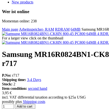
New products
Wer ist online
Momentan online: 238
Main page
Arbeitsspeicher- RAM
RDRAM
64MB
Samsung MR16R
For a larger view click on the thumbnail
Samsung MR16R0824BN1-CK8
r717
P.No:
r717
Shipping time:
3-4 Days
Stock:
2
Item condition:
second hand
3,95 €
incl. VAT differential taxation according to §25a UStG
possibly plus
Shipping costs
Add to cart