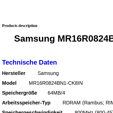
Products description
Samsung MR16R0824B
Technische Daten
Hersteller
Samsung
Model
MR16R0824BN1-CK8IN
Speichergröße
64MB/4
Arbeitsspeicher-Typ
RDRAM (Rambus; RI
Speichergeschwindigkeit
800MHz (800-45