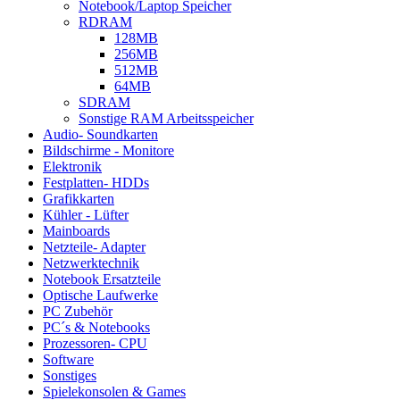
Notebook/Laptop Speicher
RDRAM
128MB
256MB
512MB
64MB
SDRAM
Sonstige RAM Arbeitsspeicher
Audio- Soundkarten
Bildschirme - Monitore
Elektronik
Festplatten- HDDs
Grafikkarten
Kühler - Lüfter
Mainboards
Netzteile- Adapter
Netzwerktechnik
Notebook Ersatzteile
Optische Laufwerke
PC Zubehör
PC´s & Notebooks
Prozessoren- CPU
Software
Sonstiges
Spielekonsolen & Games