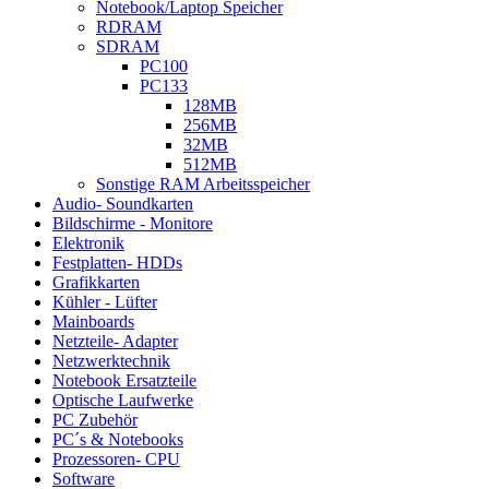
Notebook/Laptop Speicher
RDRAM
SDRAM
PC100
PC133
128MB
256MB
32MB
512MB
Sonstige RAM Arbeitsspeicher
Audio- Soundkarten
Bildschirme - Monitore
Elektronik
Festplatten- HDDs
Grafikkarten
Kühler - Lüfter
Mainboards
Netzteile- Adapter
Netzwerktechnik
Notebook Ersatzteile
Optische Laufwerke
PC Zubehör
PC´s & Notebooks
Prozessoren- CPU
Software