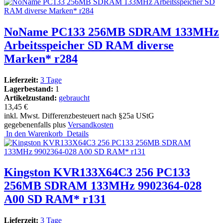
NoName PC133 256MB SDRAM 133MHz
Arbeitsspeicher SD RAM diverse
Marken* r284
Lieferzeit:
3 Tage
Lagerbestand:
1
Artikelzustand:
gebraucht
13,45 €
inkl. Mwst. Differenzbesteuert nach §25a UStG
gegebenenfalls plus
Versandkosten
In den Warenkorb
Details
Kingston KVR133X64C3 256 PC133
256MB SDRAM 133MHz 9902364-028
A00 SD RAM* r131
Lieferzeit:
3 Tage