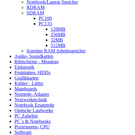
Notebook/Laptop Speicher
RDRAM
SDRAM
PC100
PC133
128MB
256MB
32MB
512MB
Sonstige RAM Arbeitsspeicher
Audio- Soundkarten
Bildschirme - Monitore
Elektronik
Festplatten- HDDs
Grafikkarten
Kühler - Lüfter
Mainboards
Netzteile- Adapter
Netzwerktechnik
Notebook Ersatzteile
Optische Laufwerke
PC Zubehör
PC´s & Notebooks
Prozessoren- CPU
Software