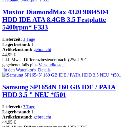
Maxtor DiamondMax 4320 90845D4
HDD IDE ATA 8.4GB 3.5 Festplatte
5400rpm* F333
Lieferzeit:
3 Tage
Lagerbestand:
1
Artikelzustand:
gebraucht
44,95 €
inkl. Mwst. Differenzbesteuert nach §25a UStG
gegebenenfalls plus
Versandkosten
In den Warenkorb
Details
Samsung SP1654N 160 GB IDE / PATA
HDD 3,5 " NEU *f501
Lieferzeit:
3 Tage
Lagerbestand:
1
Artikelzustand:
gebraucht
44,95 €