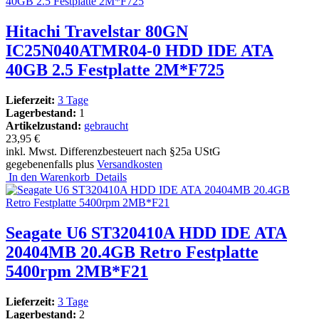
Hitachi Travelstar 80GN
IC25N040ATMR04-0 HDD IDE ATA
40GB 2.5 Festplatte 2M*F725
Lieferzeit:
3 Tage
Lagerbestand:
1
Artikelzustand:
gebraucht
23,95 €
inkl. Mwst. Differenzbesteuert nach §25a UStG
gegebenenfalls plus
Versandkosten
In den Warenkorb
Details
Seagate U6 ST320410A HDD IDE ATA
20404MB 20.4GB Retro Festplatte
5400rpm 2MB*F21
Lieferzeit:
3 Tage
Lagerbestand:
2