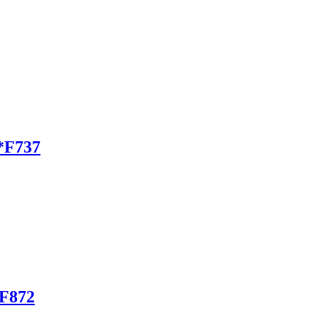
*F737
 F872