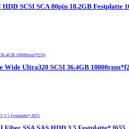
HDD SCSI SCA 80pin 18.2GB Festplatte 
te Wide Ultra320 SCSI 36.4GB 10000rpm*f
 Fiber SSA SAS HDD 3,5 Festplatte* f655