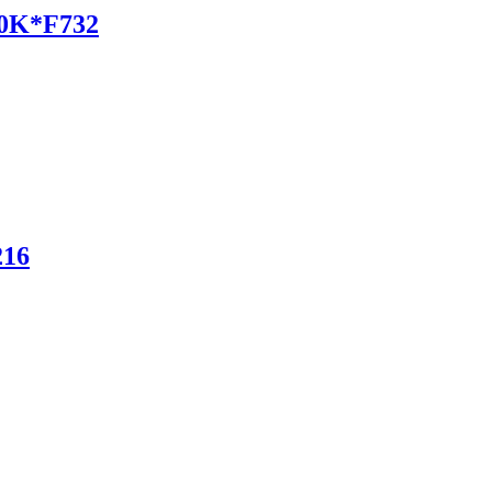
10K*F732
216