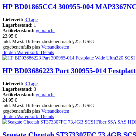
HP BD01865CC4 300955-004 MAP3367NC 
Lieferzeit:
3 Tage
Lagerbestand:
1
Artikelzustand:
gebraucht
23,95 €
inkl. Mwst. Differenzbesteuert nach §25a UStG
gegebenenfalls plus
Versandkosten
In den Warenkorb
Details
HP BD03686223 Part 300955-014 Festplat
Lieferzeit:
3 Tage
Lagerbestand:
3
Artikelzustand:
gebraucht
24,95 €
inkl. Mwst. Differenzbesteuert nach §25a UStG
gegebenenfalls plus
Versandkosten
In den Warenkorb
Details
Seagate Cheetah ST373307FC 73,4GB SCSI