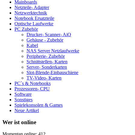
Mainboards
Netzteile- Adapter
Netzwerktechnik
Notebook Ersatzteile
Optische Laufwerke
PC Zubehör
Drucker- Scanner- AiO
Gehäuse - Zubehör
Kabel
NAS Server Netzlaufwerke
Peripherie- Zubehör
Schnittstellen- Karten
Server- Sonderkarten
Slot-Blende-Einbauschiene
TV-Video- Karten
PC´s & Notebooks
Prozessoren- CPU
Software
Sonstiges
Spielekonsolen & Games
Neue Artikel
Wer ist online
Momentan online: 412