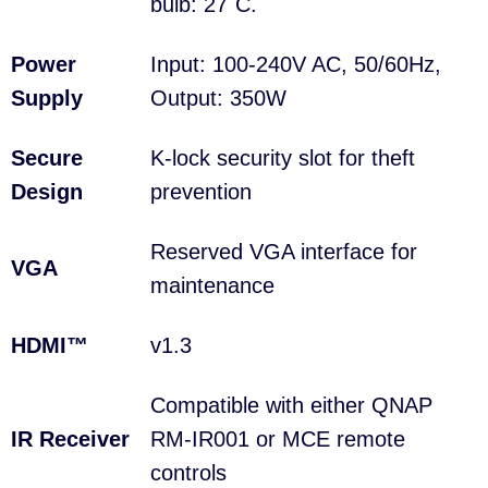
bulb: 27˚C.
Power
Input: 100-240V AC, 50/60Hz,
Supply
Output: 350W
Secure
K-lock security slot for theft
Design
prevention
Reserved VGA interface for
VGA
maintenance
HDMI™
v1.3
Compatible with either QNAP
IR Receiver
RM-IR001 or MCE remote
controls