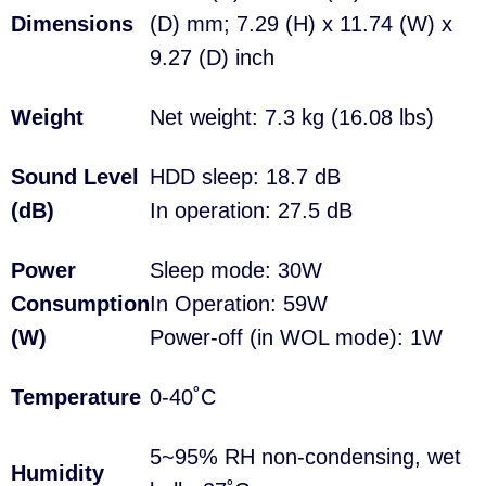
Dimensions
(D) mm; 7.29 (H) x 11.74 (W) x
9.27 (D) inch
Weight
Net weight: 7.3 kg (16.08 lbs)
Sound Level
HDD sleep: 18.7 dB
(dB)
In operation: 27.5 dB
Power
Sleep mode: 30W
Consumption
In Operation: 59W
(W)
Power-off (in WOL mode): 1W
Temperature
0-40˚C
5~95% RH non-condensing, wet
Humidity