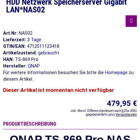
HDD Netzwerk Speicherserver Gigabit
LAN*NAS02
Art.Nr:
NAS02
Lieferzeit:
3 Tage
GTIN/EAN:
4712511123418
Artikelzustand:
gebraucht
HAN:
TS-869 Pro
Hersteller:
QNAP
Für weitere Informationen besuchen Sie bitte die
Homepage
zu
diesem Artikel.
Dieser Artikel ist momentan nicht verfügbar
479,95 €
inkl. Mwst. Differenzbesteuert nach §25a UStG
gegebenenfalls plus
Versandkosten
PRODUKTBESCHREIBUNG
QNAP TS-869 Pro NAS