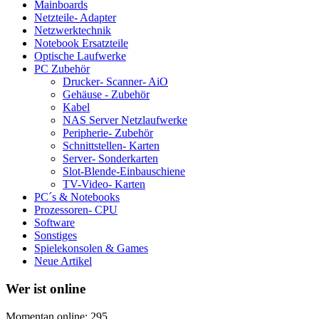
Mainboards
Netzteile- Adapter
Netzwerktechnik
Notebook Ersatzteile
Optische Laufwerke
PC Zubehör
Drucker- Scanner- AiO
Gehäuse - Zubehör
Kabel
NAS Server Netzlaufwerke
Peripherie- Zubehör
Schnittstellen- Karten
Server- Sonderkarten
Slot-Blende-Einbauschiene
TV-Video- Karten
PC´s & Notebooks
Prozessoren- CPU
Software
Sonstiges
Spielekonsolen & Games
Neue Artikel
Wer ist online
Momentan online: 295