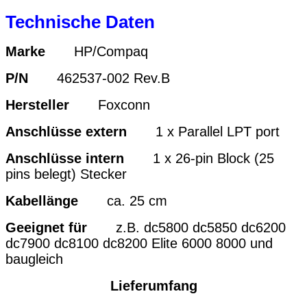
Technische Daten
Marke
HP/Compaq
P/N
462537-002 Rev.B
Hersteller
Foxconn
Anschlüsse extern
1 x Parallel LPT port
Anschlüsse intern
1 x 26-pin Block (25
pins belegt) Stecker
Kabellänge
ca. 25 cm
Geeignet für
z.B.
dc5800 dc5850 dc6200
dc7900 dc8100 dc8200 Elite 6000 8000 und
baugleich
Lieferumfang