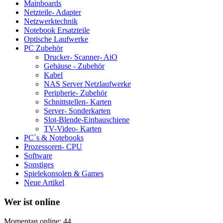
Mainboards
Netzteile- Adapter
Netzwerktechnik
Notebook Ersatzteile
Optische Laufwerke
PC Zubehör
Drucker- Scanner- AiO
Gehäuse - Zubehör
Kabel
NAS Server Netzlaufwerke
Peripherie- Zubehör
Schnittstellen- Karten
Server- Sonderkarten
Slot-Blende-Einbauschiene
TV-Video- Karten
PC´s & Notebooks
Prozessoren- CPU
Software
Sonstiges
Spielekonsolen & Games
Neue Artikel
Wer ist online
Momentan online: 44