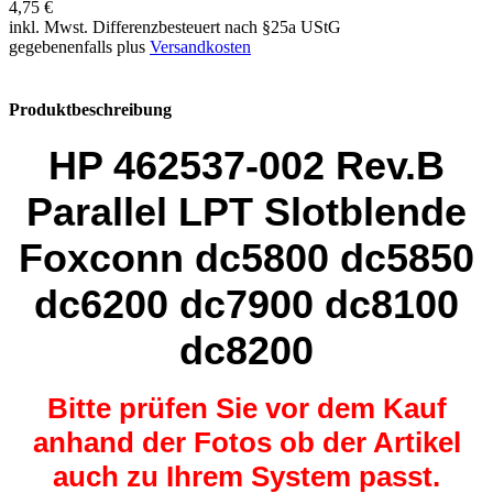
4,75 €
inkl. Mwst. Differenzbesteuert nach §25a UStG
gegebenenfalls plus
Versandkosten
Produktbeschreibung
HP 462537-002 Rev.B
Parallel LPT Slotblende
Foxconn dc5800
dc
5850
dc
6200
dc
7900
dc
8100
dc
8200
Bitte prüfen Sie vor dem Kauf
anhand der Fotos ob der Artikel
auch zu Ihrem System passt.