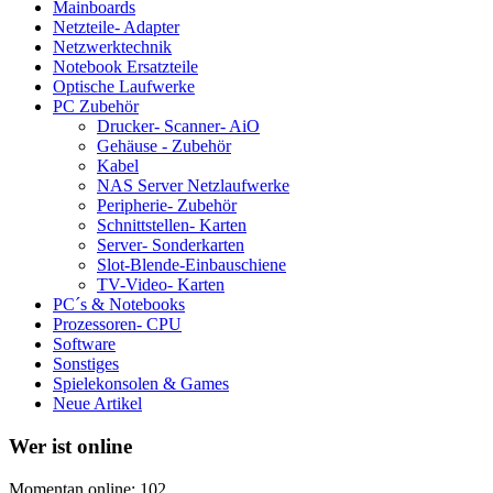
Mainboards
Netzteile- Adapter
Netzwerktechnik
Notebook Ersatzteile
Optische Laufwerke
PC Zubehör
Drucker- Scanner- AiO
Gehäuse - Zubehör
Kabel
NAS Server Netzlaufwerke
Peripherie- Zubehör
Schnittstellen- Karten
Server- Sonderkarten
Slot-Blende-Einbauschiene
TV-Video- Karten
PC´s & Notebooks
Prozessoren- CPU
Software
Sonstiges
Spielekonsolen & Games
Neue Artikel
Wer ist online
Momentan online: 102