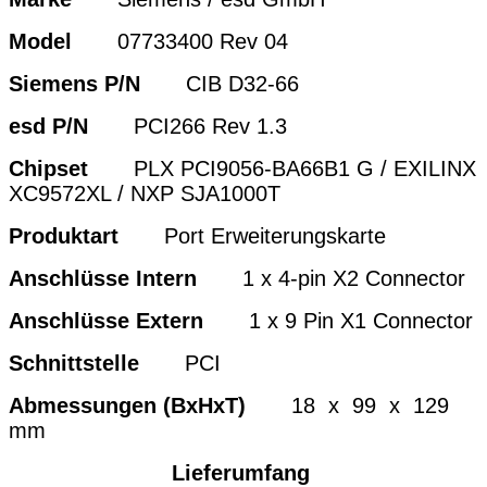
Model
07733400 Rev 04
Siemens P/N
CIB D32-66
esd P/N
PCI266 Rev 1.3
Chipset
PLX PCI9056-BA66B1 G / EXILINX
XC9572XL / NXP SJA1000T
Produktart
Port Erweiterungskarte
Anschlüsse Intern
1 x 4-pin X2 Connector
Anschlüsse Extern
1 x 9 Pin X1 Connector
Schnittstelle
PCI
Abmessungen (BxHxT)
18 x 99 x 129
mm
Lieferumfang