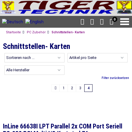
0
Startseite
PC Zubehör
Schnittstellen- Karten
Schnittstellen- Karten
Filter zurücksetzen
1
2
3
4
InLine 66638I LPT Parallel 2x COM Port Seriell