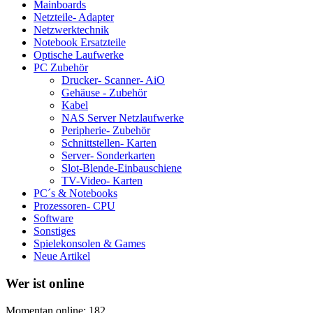
Mainboards
Netzteile- Adapter
Netzwerktechnik
Notebook Ersatzteile
Optische Laufwerke
PC Zubehör
Drucker- Scanner- AiO
Gehäuse - Zubehör
Kabel
NAS Server Netzlaufwerke
Peripherie- Zubehör
Schnittstellen- Karten
Server- Sonderkarten
Slot-Blende-Einbauschiene
TV-Video- Karten
PC´s & Notebooks
Prozessoren- CPU
Software
Sonstiges
Spielekonsolen & Games
Neue Artikel
Wer ist online
Momentan online: 182