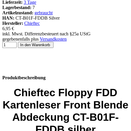
Lieferzeit:
3 Tage
Lagerbestand:
7
Artikelzustand:
gebraucht
HAN:
CT-B01F-FDDB Silver
Hersteller:
Chieftec
6,95 €
inkl. Mwst. Differenzbesteuert nach §25a UStG
gegebenenfalls plus
Versandkosten
In den Warenkorb
Produktbeschreibung
Chieftec Floppy FDD
Kartenleser Front Blende
Abdeckung CT-B01F-
FDDB silber