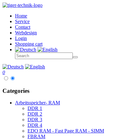
Home
Service
Contact
Webdesign
Login
Shopping cart
0
Categories
Arbeitsspeicher- RAM
DDR 1
DDR 2
DDR 3
DDR 4
EDO RAM - Fast Page RAM - SIMM
FBRAM