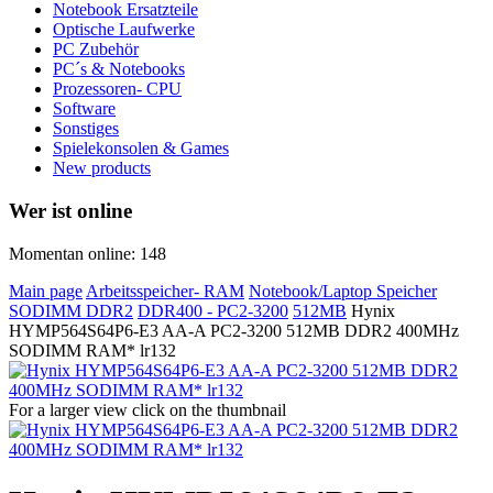
Notebook Ersatzteile
Optische Laufwerke
PC Zubehör
PC´s & Notebooks
Prozessoren- CPU
Software
Sonstiges
Spielekonsolen & Games
New products
Wer ist online
Momentan online: 148
Main page
Arbeitsspeicher- RAM
Notebook/Laptop Speicher
SODIMM DDR2
DDR400 - PC2-3200
512MB
Hynix
HYMP564S64P6-E3 AA-A PC2-3200 512MB DDR2 400MHz
SODIMM RAM* lr132
For a larger view click on the thumbnail