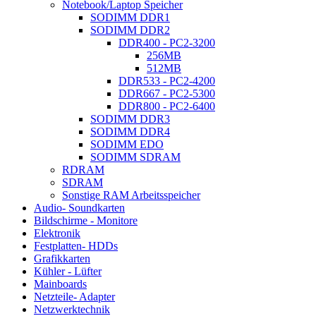
Notebook/Laptop Speicher
SODIMM DDR1
SODIMM DDR2
DDR400 - PC2-3200
256MB
512MB
DDR533 - PC2-4200
DDR667 - PC2-5300
DDR800 - PC2-6400
SODIMM DDR3
SODIMM DDR4
SODIMM EDO
SODIMM SDRAM
RDRAM
SDRAM
Sonstige RAM Arbeitsspeicher
Audio- Soundkarten
Bildschirme - Monitore
Elektronik
Festplatten- HDDs
Grafikkarten
Kühler - Lüfter
Mainboards
Netzteile- Adapter
Netzwerktechnik