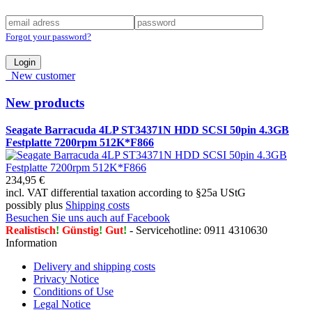
Forgot your password?
Login
New customer
New products
Seagate Barracuda 4LP ST34371N HDD SCSI 50pin 4.3GB
Festplatte 7200rpm 512K*F866
234,95 €
incl. VAT differential taxation according to §25a UStG
possibly plus
Shipping costs
Besuchen Sie uns auch auf Facebook
Realistisch
!
Günstig
!
Gut
!
- Servicehotline: 0911 4310630
Information
Delivery and shipping costs
Privacy Notice
Conditions of Use
Legal Notice