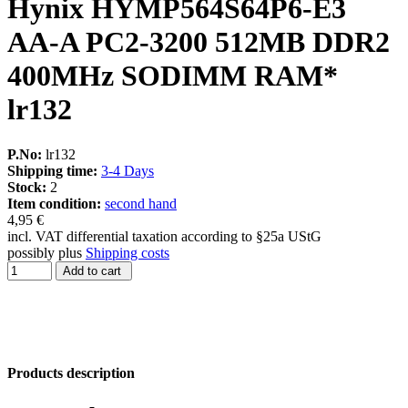
Hynix HYMP564S64P6-E3
AA-A PC2-3200 512MB DDR2
400MHz SODIMM RAM*
lr132
P.No:
lr132
Shipping time:
3-4 Days
Stock:
2
Item condition:
second hand
4,95 €
incl. VAT differential taxation according to §25a UStG
possibly plus
Shipping costs
Add to cart
Products description