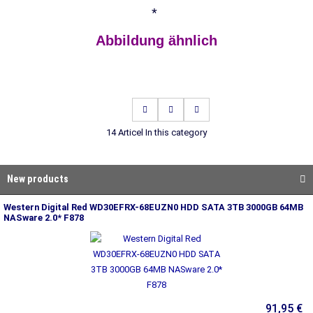
*
Abbildung ähnlich
14 Articel In this category
New products
Western Digital Red WD30EFRX-68EUZN0 HDD SATA 3TB 3000GB 64MB
NASware 2.0* F878
91,95 €