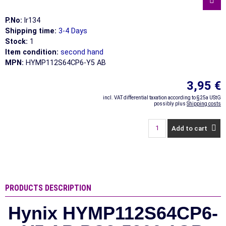
P.No:
lr134
Shipping time:
3-4 Days
Stock:
1
Item condition:
second hand
MPN:
HYMP112S64CP6-Y5 AB
3,95 €
incl. VAT differential taxation according to §25a UStG
possibly plus
Shipping costs
Add to cart
PRODUCTS DESCRIPTION
Hynix HYMP112S64CP6-