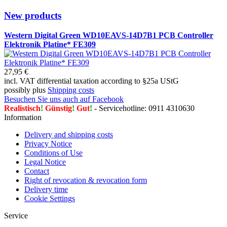
New products
Western Digital Green WD10EAVS-14D7B1 PCB Controller
Elektronik Platine* FE309
27,95 €
incl. VAT differential taxation according to §25a UStG
possibly plus
Shipping costs
Besuchen Sie uns auch auf Facebook
Realistisch
!
Günstig
!
Gut
!
- Servicehotline: 0911 4310630
Information
Delivery and shipping costs
Privacy Notice
Conditions of Use
Legal Notice
Contact
Right of revocation & revocation form
Delivery time
Cookie Settings
Service