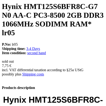
Hynix HMT125S6BFR8C-G7
N0 AA-C PC3-8500 2GB DDR3
1066MHz SODIMM RAM*
lr05
P.No:
lr05
Shipping time:
3-4 Days
Item condition:
second hand
sold out
7,75 €
incl. VAT differential taxation according to §25a UStG
possibly plus
Shipping costs
Products description
Hynix HMT125S6BFR8C-