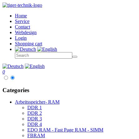
Home
Service
Contact
Webdesign
Login
Shopping cart
0
Categories
Arbeitsspeicher- RAM
DDR 1
DDR 2
DDR 3
DDR 4
EDO RAM - Fast Page RAM - SIMM
FBRAM