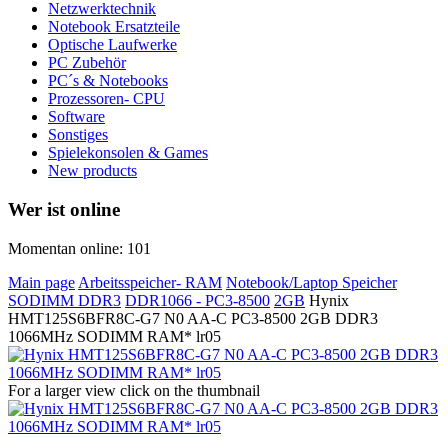
Netzwerktechnik
Notebook Ersatzteile
Optische Laufwerke
PC Zubehör
PC´s & Notebooks
Prozessoren- CPU
Software
Sonstiges
Spielekonsolen & Games
New products
Wer ist online
Momentan online: 101
Main page
Arbeitsspeicher- RAM
Notebook/Laptop Speicher
SODIMM DDR3
DDR1066 - PC3-8500
2GB
Hynix
HMT125S6BFR8C-G7 N0 AA-C PC3-8500 2GB DDR3
1066MHz SODIMM RAM* lr05
For a larger view click on the thumbnail