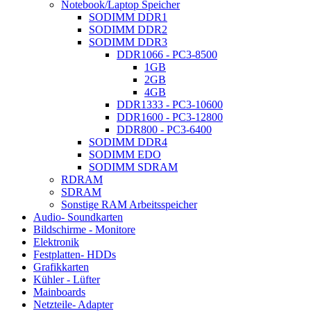
Notebook/Laptop Speicher
SODIMM DDR1
SODIMM DDR2
SODIMM DDR3
DDR1066 - PC3-8500
1GB
2GB
4GB
DDR1333 - PC3-10600
DDR1600 - PC3-12800
DDR800 - PC3-6400
SODIMM DDR4
SODIMM EDO
SODIMM SDRAM
RDRAM
SDRAM
Sonstige RAM Arbeitsspeicher
Audio- Soundkarten
Bildschirme - Monitore
Elektronik
Festplatten- HDDs
Grafikkarten
Kühler - Lüfter
Mainboards
Netzteile- Adapter