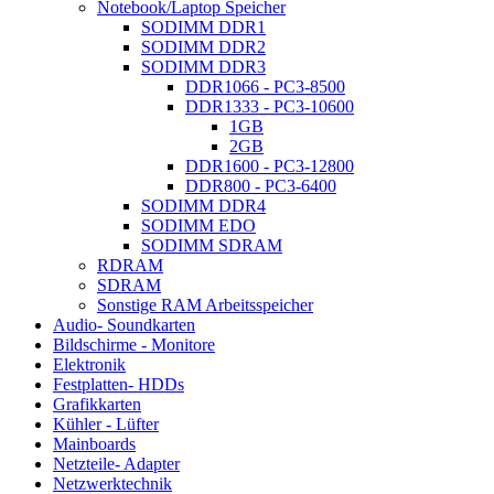
Notebook/Laptop Speicher
SODIMM DDR1
SODIMM DDR2
SODIMM DDR3
DDR1066 - PC3-8500
DDR1333 - PC3-10600
1GB
2GB
DDR1600 - PC3-12800
DDR800 - PC3-6400
SODIMM DDR4
SODIMM EDO
SODIMM SDRAM
RDRAM
SDRAM
Sonstige RAM Arbeitsspeicher
Audio- Soundkarten
Bildschirme - Monitore
Elektronik
Festplatten- HDDs
Grafikkarten
Kühler - Lüfter
Mainboards
Netzteile- Adapter
Netzwerktechnik