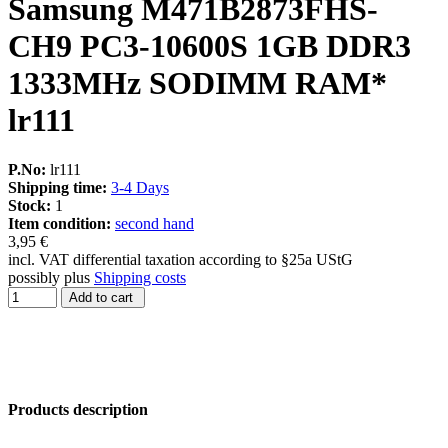
Samsung M471B2873FHS-
CH9 PC3-10600S 1GB DDR3
1333MHz SODIMM RAM*
lr111
P.No:
lr111
Shipping time:
3-4 Days
Stock:
1
Item condition:
second hand
3,95 €
incl. VAT differential taxation according to §25a UStG
possibly plus
Shipping costs
Add to cart
Products description