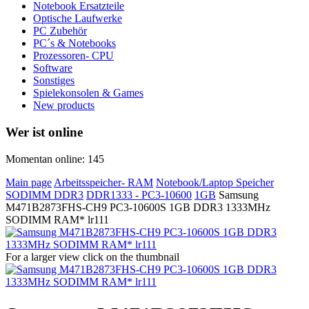
Notebook Ersatzteile
Optische Laufwerke
PC Zubehör
PC´s & Notebooks
Prozessoren- CPU
Software
Sonstiges
Spielekonsolen & Games
New products
Wer ist online
Momentan online: 145
Main page
Arbeitsspeicher- RAM
Notebook/Laptop Speicher
SODIMM DDR3
DDR1333 - PC3-10600
1GB
Samsung
M471B2873FHS-CH9 PC3-10600S 1GB DDR3 1333MHz
SODIMM RAM* lr111
For a larger view click on the thumbnail