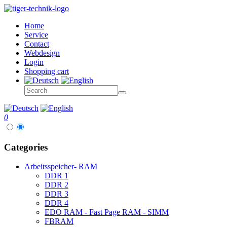
Home
Service
Contact
Webdesign
Login
Shopping cart
0
Categories
Arbeitsspeicher- RAM
DDR 1
DDR 2
DDR 3
DDR 4
EDO RAM - Fast Page RAM - SIMM
FBRAM