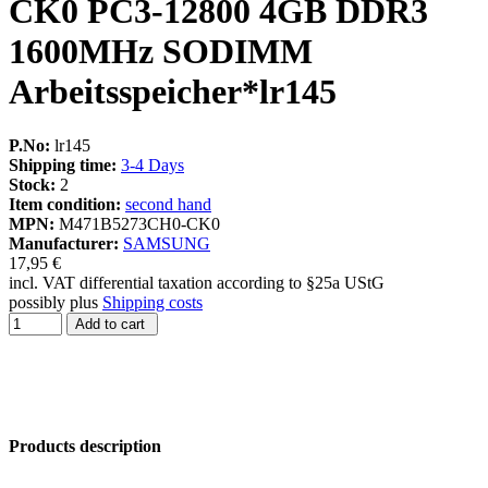
CK0 PC3-12800 4GB DDR3
1600MHz SODIMM
Arbeitsspeicher*lr145
P.No:
lr145
Shipping time:
3-4 Days
Stock:
2
Item condition:
second hand
MPN:
M471B5273CH0-CK0
Manufacturer:
SAMSUNG
17,95 €
incl. VAT differential taxation according to §25a UStG
possibly plus
Shipping costs
Add to cart
Products description