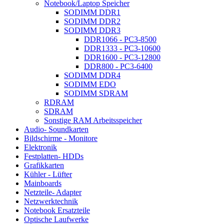
Notebook/Laptop Speicher
SODIMM DDR1
SODIMM DDR2
SODIMM DDR3
DDR1066 - PC3-8500
DDR1333 - PC3-10600
DDR1600 - PC3-12800
DDR800 - PC3-6400
SODIMM DDR4
SODIMM EDO
SODIMM SDRAM
RDRAM
SDRAM
Sonstige RAM Arbeitsspeicher
Audio- Soundkarten
Bildschirme - Monitore
Elektronik
Festplatten- HDDs
Grafikkarten
Kühler - Lüfter
Mainboards
Netzteile- Adapter
Netzwerktechnik
Notebook Ersatzteile
Optische Laufwerke