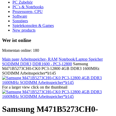
PC Zubehör
PC´s & Notebooks
Prozessoren- CPU
Software
Sonstiges
Spielekonsolen & Games
New products
Wer ist online
Momentan online: 180
Main page
Arbeitsspeicher- RAM
Notebook/Laptop Speicher
SODIMM DDR3
DDR1600 - PC3-12800
Samsung
M471B5273CH0-CK0 PC3-12800 4GB DDR3 1600MHz
SODIMM Arbeitsspeicher*lr145
For a larger view click on the thumbnail
Samsung M471B5273CH0-