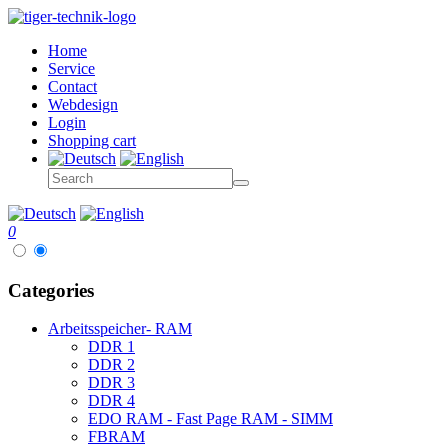
Home
Service
Contact
Webdesign
Login
Shopping cart
0
Categories
Arbeitsspeicher- RAM
DDR 1
DDR 2
DDR 3
DDR 4
EDO RAM - Fast Page RAM - SIMM
FBRAM