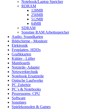
Notebook/Laptop Speicher
RDRAM
128MB
256MB
512MB
64MB
SDRAM
Sonstige RAM Arbeitsspeicher
Audio- Soundkarten
Bildschirme - Monitore
Elektronik
Festplatten- HDDs
Grafikkarten
Kühler - Lüfter
Mainboards
Netzteile- Adapter
Netzwerktechnik
Notebook Ersatzteile
Optische Laufwerke
PC Zubehör
PC´s & Notebooks
Prozessoren- CPU
Software
Sonstiges
Spielekonsolen & Games