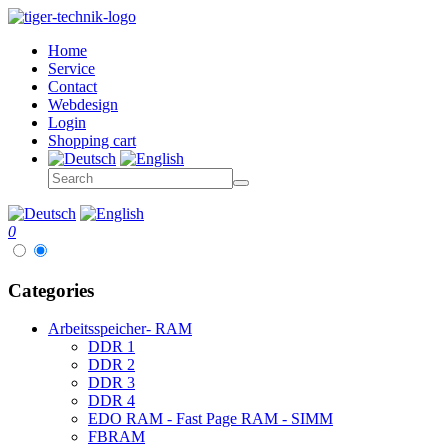
Home
Service
Contact
Webdesign
Login
Shopping cart
0
Categories
Arbeitsspeicher- RAM
DDR 1
DDR 2
DDR 3
DDR 4
EDO RAM - Fast Page RAM - SIMM
FBRAM