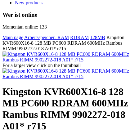
New products
Wer ist online
Momentan online: 133
Main page
Arbeitsspeicher- RAM
RDRAM
128MB
Kingston
KVR600X16-8 128 MB PC600 RDRAM 600MHz Rambus
RIMM 9902272-018 A01* r715
For a larger view click on the thumbnail
Kingston KVR600X16-8 128
MB PC600 RDRAM 600MHz
Rambus RIMM 9902272-018
A01* r715