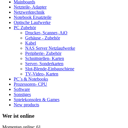
Mainboards
Netzteile- Adapter
Netzwerktechnik
Notebook Ersatzteile
Optische Laufwerke
PC Zubehör
Drucker- Scanner- AiO
Gehäuse - Zubehör
Kabel
NAS Server Netzlaufwerke
Peripherie- Zubehör
Schnittstellen- Karten
Server- Sonderkarten
Slot-Blende-Einbauschiene
TV-Video- Karten
PC´s & Notebooks
Prozessoren- CPU
Software
Sonstiges
Spielekonsolen & Games
New products
Wer ist online
Momentan online: 61