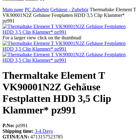
Main page
PC Zubehör
Gehäuse - Zubehör
Thermaltake Element T
VK90001N2Z Gehäuse Festplatten HDD 3,5 Clip Klammer*
pz991
For a larger view click on the thumbnail
Thermaltake Element T
VK90001N2Z Gehäuse
Festplatten HDD 3,5 Clip
Klammer* pz991
P.No:
pz991
Shipping time:
3-4 Days
GTIN/EAN:
4713157523785