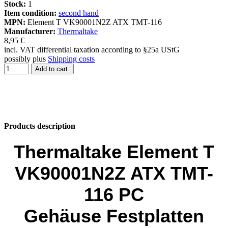
Stock:
1
Item condition:
second hand
MPN:
Element T VK90001N2Z ATX TMT-116
Manufacturer:
Thermaltake
8,95 €
incl. VAT differential taxation according to §25a UStG
possibly plus
Shipping costs
Add to cart
Products description
Thermaltake Element T
VK90001N2Z ATX TMT-
116
PC
Gehäuse
Festplatten