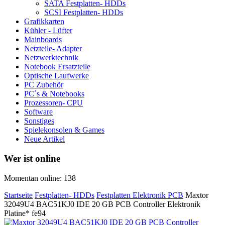
SATA Festplatten- HDDs
SCSI Festplatten- HDDs
Grafikkarten
Kühler - Lüfter
Mainboards
Netzteile- Adapter
Netzwerktechnik
Notebook Ersatzteile
Optische Laufwerke
PC Zubehör
PC´s & Notebooks
Prozessoren- CPU
Software
Sonstiges
Spielekonsolen & Games
Neue Artikel
Wer ist online
Momentan online: 138
Startseite
Festplatten- HDDs
Festplatten Elektronik PCB
Maxtor
32049U4 BAC51KJ0 IDE 20 GB PCB Controller Elektronik
Platine* fe94