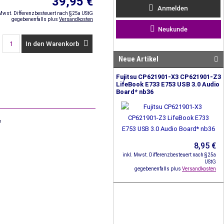
39,95 €
Anmelden
 Mwst. Differenzbesteuert nach §25a UStG
gegebenenfalls plus
Versandkosten
Neukunde
In den Warenkorb
Neue Artikel
Fujitsu CP621901-X3 CP621901-Z3
LifeBook E733 E753 USB 3.0 Audio
Board* nb36
"
8,95 €
inkl. Mwst. Differenzbesteuert nach §25a
UStG
gegebenenfalls plus
Versandkosten