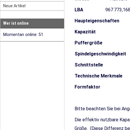
Neue Artikel
LBA
967.773,16
Haupteigenschaften
Wer ist online
Kapazität
500
Momentan online: 51
Puffergröße
16
Spindelgeschwindigkeit
Schnittstelle
S
Technische Merkmale
Formfaktor
3,5
Bitte beachten Sie bei Ang
Die effektiv nutzbare Kapa
Größe.
(Diese Differenz be