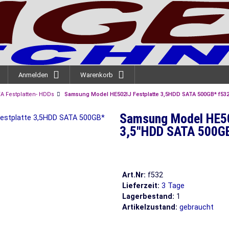
Anmelden
Warenkorb
A Festplatten- HDDs
Samsung Model HE502IJ Festplatte 3,5HDD SATA 500GB* f53
Samsung Model HE50
3,5"HDD SATA 500G
Art.Nr:
f532
Lieferzeit:
3 Tage
Lagerbestand:
1
Artikelzustand:
gebraucht