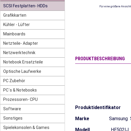
SCSI Festplatten- HDDs
Für eine größere Ansicht
Grafikkarten
Kühler - Lüfter
Mainboards
Netzteile- Adapter
Netzwerktechnik
PRODUKTBESCHREIBUNG
Notebook Ersatzteile
Optische Laufwerke
PC Zubehör
PC´s & Notebooks
Prozessoren- CPU
Produktidentifikator
Software
Sonstiges
Marke
Samsung Spi
Spielekonsolen & Games
Modell
HE502IJ