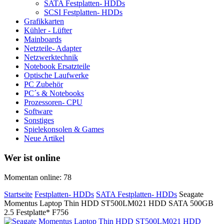
SATA Festplatten- HDDs
SCSI Festplatten- HDDs
Grafikkarten
Kühler - Lüfter
Mainboards
Netzteile- Adapter
Netzwerktechnik
Notebook Ersatzteile
Optische Laufwerke
PC Zubehör
PC´s & Notebooks
Prozessoren- CPU
Software
Sonstiges
Spielekonsolen & Games
Neue Artikel
Wer ist online
Momentan online: 78
Startseite
Festplatten- HDDs
SATA Festplatten- HDDs
Seagate
Momentus Laptop Thin HDD ST500LM021 HDD SATA 500GB
2.5 Festplatte* F756