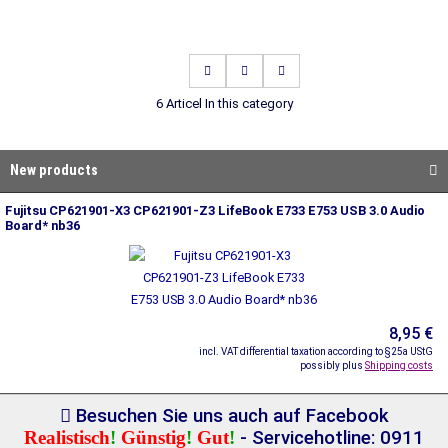
6 Articel In this category
New products
Fujitsu CP621901-X3 CP621901-Z3 LifeBook E733 E753 USB 3.0 Audio
Board* nb36
8,95 €
incl. VAT differential taxation according to §25a UStG
possibly plus
Shipping costs
Besuchen Sie uns auch auf Facebook
Realistisch
!
Günstig
!
Gut
!
- Servicehotline: 0911