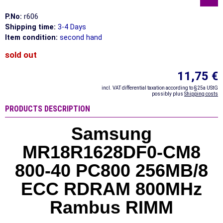
P.No:
r606
Shipping time:
3-4 Days
Item condition:
second hand
sold out
11,75 €
incl. VAT differential taxation according to §25a UStG
possibly plus
Shipping costs
PRODUCTS DESCRIPTION
Samsung
MR18R1628DF0-CM8
800-40 PC800 256MB/8
ECC RDRAM 800MHz
Rambus RIMM