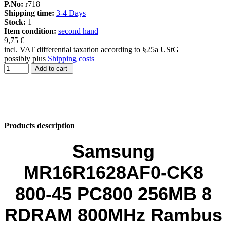
P.No:
r718
Shipping time:
3-4 Days
Stock:
1
Item condition:
second hand
9,75 €
incl. VAT differential taxation according to §25a UStG
possibly plus
Shipping costs
Add to cart
Products description
Samsung
MR16R1628AF0-CK8
800-45 PC800 256MB 8
RDRAM 800MHz Rambus