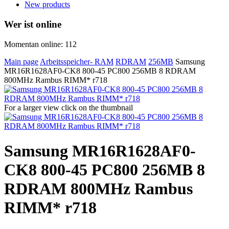
New products
Wer ist online
Momentan online: 112
Main page
Arbeitsspeicher- RAM
RDRAM
256MB
Samsung
MR16R1628AF0-CK8 800-45 PC800 256MB 8 RDRAM
800MHz Rambus RIMM* r718
For a larger view click on the thumbnail
Samsung MR16R1628AF0-
CK8 800-45 PC800 256MB 8
RDRAM 800MHz Rambus
RIMM* r718