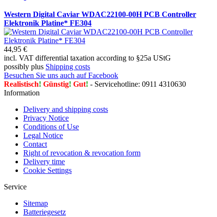
Western Digital Caviar WDAC22100-00H PCB Controller
Elektronik Platine* FE304
44,95 €
incl. VAT differential taxation according to §25a UStG
possibly plus
Shipping costs
Besuchen Sie uns auch auf Facebook
Realistisch
!
Günstig
!
Gut
!
- Servicehotline: 0911 4310630
Information
Delivery and shipping costs
Privacy Notice
Conditions of Use
Legal Notice
Contact
Right of revocation & revocation form
Delivery time
Cookie Settings
Service
Sitemap
Batteriegesetz