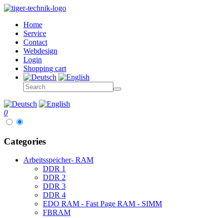
Home
Service
Contact
Webdesign
Login
Shopping cart
0
Categories
Arbeitsspeicher- RAM
DDR 1
DDR 2
DDR 3
DDR 4
EDO RAM - Fast Page RAM - SIMM
FBRAM