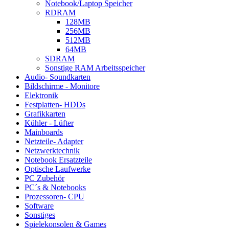
Notebook/Laptop Speicher
RDRAM
128MB
256MB
512MB
64MB
SDRAM
Sonstige RAM Arbeitsspeicher
Audio- Soundkarten
Bildschirme - Monitore
Elektronik
Festplatten- HDDs
Grafikkarten
Kühler - Lüfter
Mainboards
Netzteile- Adapter
Netzwerktechnik
Notebook Ersatzteile
Optische Laufwerke
PC Zubehör
PC´s & Notebooks
Prozessoren- CPU
Software
Sonstiges
Spielekonsolen & Games