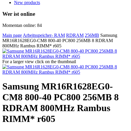
New products
Wer ist online
Momentan online: 84
Main page
Arbeitsspeicher- RAM
RDRAM
256MB
Samsung
MR16R1628EG0-CM8 800-40 PC800 256MB 8 RDRAM
800MHz Rambus RIMM* r605
For a larger view click on the thumbnail
Samsung MR16R1628EG0-
CM8 800-40 PC800 256MB 8
RDRAM 800MHz Rambus
RIMM* r605