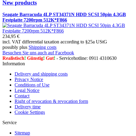
New products
Seagate Barracuda 4LP ST34371N HDD SCSI 50pin 4.3GB
Festplatte 7200rpm 512K*F866
234,95 €
incl. VAT differential taxation according to §25a UStG
possibly plus
Shipping costs
Besuchen Sie uns auch auf Facebook
Realistisch
!
Günstig
!
Gut
!
- Servicehotline: 0911 4310630
Information
Delivery and shipping costs
Privacy Notice
Conditions of Use
Legal Notice
Contact
Right of revocation & revocation form
Delivery time
Cookie Settings
Service
Sitemap