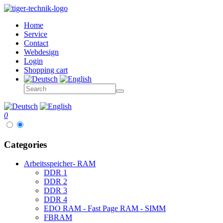
Home
Service
Contact
Webdesign
Login
Shopping cart
0
Categories
Arbeitsspeicher- RAM
DDR 1
DDR 2
DDR 3
DDR 4
EDO RAM - Fast Page RAM - SIMM
FBRAM