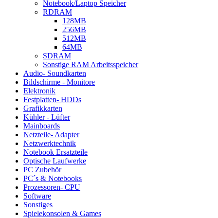
Notebook/Laptop Speicher
RDRAM
128MB
256MB
512MB
64MB
SDRAM
Sonstige RAM Arbeitsspeicher
Audio- Soundkarten
Bildschirme - Monitore
Elektronik
Festplatten- HDDs
Grafikkarten
Kühler - Lüfter
Mainboards
Netzteile- Adapter
Netzwerktechnik
Notebook Ersatzteile
Optische Laufwerke
PC Zubehör
PC´s & Notebooks
Prozessoren- CPU
Software
Sonstiges
Spielekonsolen & Games