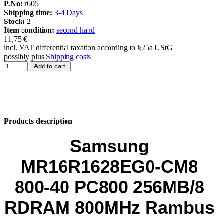
P.No:
r605
Shipping time:
3-4 Days
Stock:
2
Item condition:
second hand
11,75 €
incl. VAT differential taxation according to §25a UStG
possibly plus
Shipping costs
Add to cart
Products description
Samsung
MR16R1628EG0-CM8
800-40 PC800 256MB/8
RDRAM 800MHz Rambus